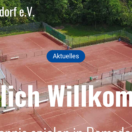
orf e.V.
Aktuelles
lich Willk